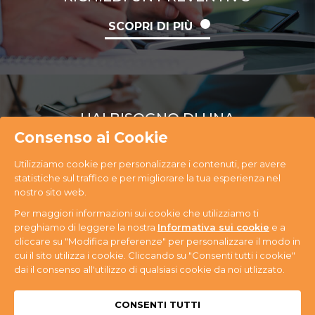
SCOPRI DI PIÙ
HAI BISOGNO DI UNA
CONSULENZA
Consenso ai Cookie
Utilizziamo cookie per personalizzare i contenuti, per avere
SCOPRI DI PIÙ
statistiche sul traffico e per migliorare la tua esperienza nel
nostro sito web.
Per maggiori informazioni sui cookie che utilizziamo ti
preghiamo di leggere la nostra
Informativa sui cookie
e a
cliccare su "Modifica preferenze" per personalizzare il modo in
cui il sito utilizza i cookie. Cliccando su "Consenti tutti i cookie"
PR Ecology S.r.l. Via Antonini, 14 - 33074
dai il consenso all'utilizzo di qualsiasi cookie da noi utlizzato.
Fontanafredda (PN) - Tel. +39 0434 365059 - P.IVA
n. 01080580937
Privacy & Cookie
CONSENTI TUTTI