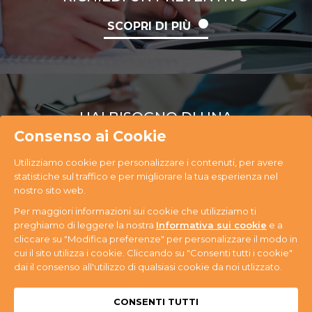
SCOPRI DI PIÙ
HAI BISOGNO DI UNA
CONSULENZA
Consenso ai Cookie
Utilizziamo cookie per personalizzare i contenuti, per avere
SCOPRI DI PIÙ
statistiche sul traffico e per migliorare la tua esperienza nel
nostro sito web.
Per maggiori informazioni sui cookie che utilizziamo ti
preghiamo di leggere la nostra
Informativa sui cookie
e a
cliccare su "Modifica preferenze" per personalizzare il modo in
cui il sito utilizza i cookie. Cliccando su "Consenti tutti i cookie"
PR Ecology S.r.l. Via Antonini, 14 - 33074
dai il consenso all'utilizzo di qualsiasi cookie da noi utlizzato.
Fontanafredda (PN) - Tel. +39 0434 365059 - P.IVA
n. 01080580937
Privacy & Cookie
CONSENTI TUTTI