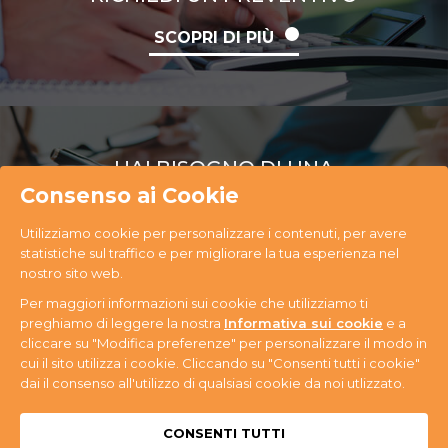
SCOPRI DI PIÙ
HAI BISOGNO DI UNA
CONSULENZA
Consenso ai Cookie
Utilizziamo cookie per personalizzare i contenuti, per avere
SCOPRI DI PIÙ
statistiche sul traffico e per migliorare la tua esperienza nel
nostro sito web.
Per maggiori informazioni sui cookie che utilizziamo ti
preghiamo di leggere la nostra
Informativa sui cookie
e a
cliccare su "Modifica preferenze" per personalizzare il modo in
cui il sito utilizza i cookie. Cliccando su "Consenti tutti i cookie"
PR Ecology S.r.l. Via Antonini, 14 - 33074
dai il consenso all'utilizzo di qualsiasi cookie da noi utlizzato.
Fontanafredda (PN) - Tel. +39 0434 365059 - P.IVA
n. 01080580937
Privacy & Cookie
CONSENTI TUTTI