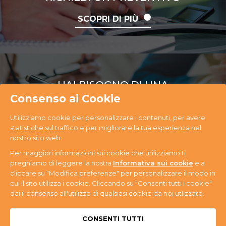
SCOPRI DI PIÙ
HAI BISOGNO DI UNA
CONSULENZA
Consenso ai Cookie
Utilizziamo cookie per personalizzare i contenuti, per avere
SCOPRI DI PIÙ
statistiche sul traffico e per migliorare la tua esperienza nel
nostro sito web.
Per maggiori informazioni sui cookie che utilizziamo ti
preghiamo di leggere la nostra
Informativa sui cookie
e a
cliccare su "Modifica preferenze" per personalizzare il modo in
cui il sito utilizza i cookie. Cliccando su "Consenti tutti i cookie"
PR Ecology S.r.l. Via Antonini, 14 - 33074
dai il consenso all'utilizzo di qualsiasi cookie da noi utlizzato.
Fontanafredda (PN) - Tel. +39 0434 365059 - P.IVA
n. 01080580937
Privacy & Cookie
CONSENTI TUTTI