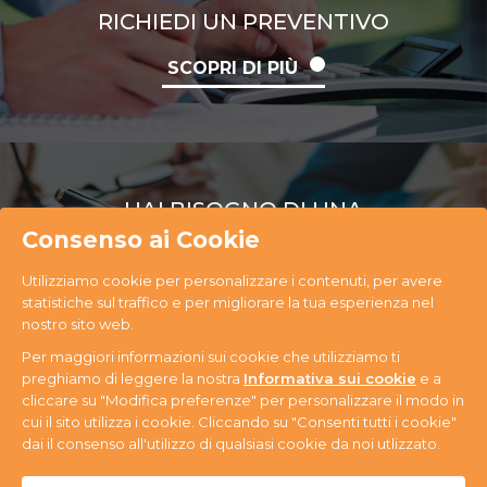
RICHIEDI UN PREVENTIVO
SCOPRI DI PIÙ
HAI BISOGNO DI UNA
CONSULENZA
Consenso ai Cookie
Utilizziamo cookie per personalizzare i contenuti, per avere
SCOPRI DI PIÙ
statistiche sul traffico e per migliorare la tua esperienza nel
nostro sito web.
Per maggiori informazioni sui cookie che utilizziamo ti
preghiamo di leggere la nostra
Informativa sui cookie
e a
cliccare su "Modifica preferenze" per personalizzare il modo in
cui il sito utilizza i cookie. Cliccando su "Consenti tutti i cookie"
PR Ecology S.r.l. Via Antonini, 14 - 33074
dai il consenso all'utilizzo di qualsiasi cookie da noi utlizzato.
Fontanafredda (PN) - Tel. +39 0434 365059 - P.IVA
n. 01080580937