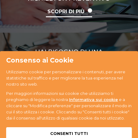
SCOPRI DI PIÙ
HAI BISOGNO DI UNA
CONSULENZA
Consenso ai Cookie
Utilizziamo cookie per personalizzare i contenuti, per avere
SCOPRI DI PIÙ
statistiche sul traffico e per migliorare la tua esperienza nel
nostro sito web.
Per maggiori informazioni sui cookie che utilizziamo ti
preghiamo di leggere la nostra
Informativa sui cookie
e a
cliccare su "Modifica preferenze" per personalizzare il modo in
cui il sito utilizza i cookie. Cliccando su "Consenti tutti i cookie"
PR Ecology S.r.l. Via Antonini, 14 - 33074
dai il consenso all'utilizzo di qualsiasi cookie da noi utlizzato.
Fontanafredda (PN) - Tel. +39 0434 365059 - P.IVA
n. 01080580937
Privacy & Cookie
CONSENTI TUTTI