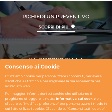
RICHIEDI UN PREVENTIVO
SCOPRI DI PIÙ
HAI BISOGNO DI UNA
CONSULENZA
Consenso ai Cookie
Utilizziamo cookie per personalizzare i contenuti, per avere
SCOPRI DI PIÙ
statistiche sul traffico e per migliorare la tua esperienza nel
nostro sito web.
Per maggiori informazioni sui cookie che utilizziamo ti
preghiamo di leggere la nostra
Informativa sui cookie
e a
cliccare su "Modifica preferenze" per personalizzare il modo in
cui il sito utilizza i cookie. Cliccando su "Consenti tutti i cookie"
PR Ecology S.r.l. Via Antonini, 14 - 33074