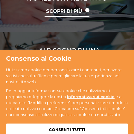
SCOPRI DI PIÙ
HAI BISOGNO DI UNA
CONSULENZA
Consenso ai Cookie
Utilizziamo cookie per personalizzare i contenuti, per avere
SCOPRI DI PIÙ
statistiche sul traffico e per migliorare la tua esperienza nel
nostro sito web.
Per maggiori informazioni sui cookie che utilizziamo ti
preghiamo di leggere la nostra
Informativa sui cookie
e a
cliccare su "Modifica preferenze" per personalizzare il modo in
cui il sito utilizza i cookie. Cliccando su "Consenti tutti i cookie"
PR Ecology S.r.l. Via Antonini, 14 - 33074
dai il consenso all'utilizzo di qualsiasi cookie da noi utlizzato.
Fontanafredda (PN) - Tel. +39 0434 365059 - P.IVA
n. 01080580937
Privacy & Cookie
CONSENTI TUTTI