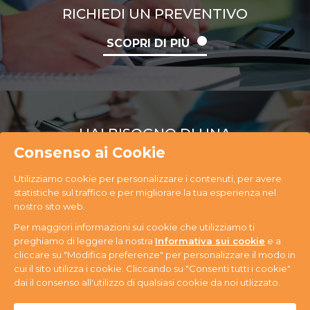
RICHIEDI UN PREVENTIVO
SCOPRI DI PIÙ
HAI BISOGNO DI UNA
CONSULENZA
Consenso ai Cookie
Utilizziamo cookie per personalizzare i contenuti, per avere
SCOPRI DI PIÙ
statistiche sul traffico e per migliorare la tua esperienza nel
nostro sito web.
Per maggiori informazioni sui cookie che utilizziamo ti
preghiamo di leggere la nostra
Informativa sui cookie
e a
cliccare su "Modifica preferenze" per personalizzare il modo in
cui il sito utilizza i cookie. Cliccando su "Consenti tutti i cookie"
PR Ecology S.r.l. Via Antonini, 14 - 33074
dai il consenso all'utilizzo di qualsiasi cookie da noi utlizzato.
Fontanafredda (PN) - Tel. +39 0434 365059 - P.IVA
n. 01080580937