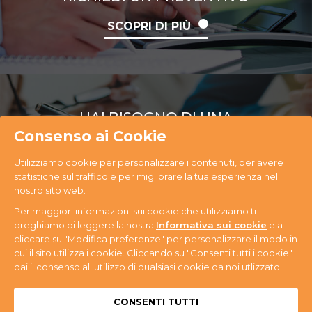
SCOPRI DI PIÙ
HAI BISOGNO DI UNA
CONSULENZA
Consenso ai Cookie
Utilizziamo cookie per personalizzare i contenuti, per avere
SCOPRI DI PIÙ
statistiche sul traffico e per migliorare la tua esperienza nel
nostro sito web.
Per maggiori informazioni sui cookie che utilizziamo ti
preghiamo di leggere la nostra
Informativa sui cookie
e a
cliccare su "Modifica preferenze" per personalizzare il modo in
cui il sito utilizza i cookie. Cliccando su "Consenti tutti i cookie"
PR Ecology S.r.l. Via Antonini, 14 - 33074
dai il consenso all'utilizzo di qualsiasi cookie da noi utlizzato.
Fontanafredda (PN) - Tel. +39 0434 365059 - P.IVA
n. 01080580937
Privacy & Cookie
CONSENTI TUTTI