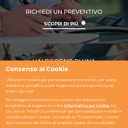
RICHIEDI UN PREVENTIVO
SCOPRI DI PIÙ
HAI BISOGNO DI UNA
CONSULENZA
Consenso ai Cookie
Utilizziamo cookie per personalizzare i contenuti, per avere
SCOPRI DI PIÙ
statistiche sul traffico e per migliorare la tua esperienza nel
nostro sito web.
Per maggiori informazioni sui cookie che utilizziamo ti
preghiamo di leggere la nostra
Informativa sui cookie
e a
cliccare su "Modifica preferenze" per personalizzare il modo in
cui il sito utilizza i cookie. Cliccando su "Consenti tutti i cookie"
PR Ecology S.r.l. Via Antonini, 14 - 33074
dai il consenso all'utilizzo di qualsiasi cookie da noi utlizzato.
Fontanafredda (PN) - Tel. +39 0434 365059 - P.IVA