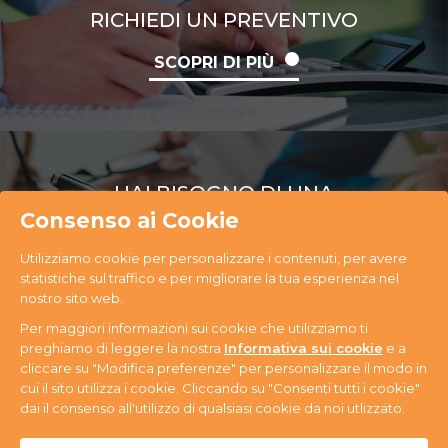
RICHIEDI UN PREVENTIVO
SCOPRI DI PIÙ
HAI BISOGNO DI UNA
CONSULENZA
Consenso ai Cookie
Utilizziamo cookie per personalizzare i contenuti, per avere
SCOPRI DI PIÙ
statistiche sul traffico e per migliorare la tua esperienza nel
nostro sito web.
Per maggiori informazioni sui cookie che utilizziamo ti
preghiamo di leggere la nostra
Informativa sui cookie
e a
cliccare su "Modifica preferenze" per personalizzare il modo in
cui il sito utilizza i cookie. Cliccando su "Consenti tutti i cookie"
PR Ecology S.r.l. Via Antonini, 14 - 33074
dai il consenso all'utilizzo di qualsiasi cookie da noi utlizzato.
Fontanafredda (PN) - Tel. +39 0434 365059 - P.IVA
n. 01080580937