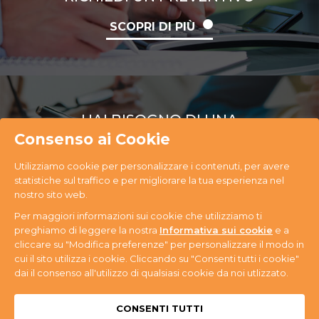
SCOPRI DI PIÙ
HAI BISOGNO DI UNA
CONSULENZA
Consenso ai Cookie
Utilizziamo cookie per personalizzare i contenuti, per avere
SCOPRI DI PIÙ
statistiche sul traffico e per migliorare la tua esperienza nel
nostro sito web.
Per maggiori informazioni sui cookie che utilizziamo ti
preghiamo di leggere la nostra
Informativa sui cookie
e a
cliccare su "Modifica preferenze" per personalizzare il modo in
cui il sito utilizza i cookie. Cliccando su "Consenti tutti i cookie"
PR Ecology S.r.l. Via Antonini, 14 - 33074
dai il consenso all'utilizzo di qualsiasi cookie da noi utlizzato.
Fontanafredda (PN) - Tel. +39 0434 365059 - P.IVA
n. 01080580937
Privacy & Cookie
CONSENTI TUTTI