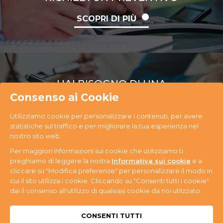
SCOPRI DI PIÙ
HAI BISOGNO DI UNA
CONSULENZA
Consenso ai Cookie
Utilizziamo cookie per personalizzare i contenuti, per avere
SCOPRI DI PIÙ
statistiche sul traffico e per migliorare la tua esperienza nel
nostro sito web.
Per maggiori informazioni sui cookie che utilizziamo ti
preghiamo di leggere la nostra
Informativa sui cookie
e a
cliccare su "Modifica preferenze" per personalizzare il modo in
cui il sito utilizza i cookie. Cliccando su "Consenti tutti i cookie"
PR Ecology S.r.l. Via Antonini, 14 - 33074
dai il consenso all'utilizzo di qualsiasi cookie da noi utlizzato.
Fontanafredda (PN) - Tel. +39 0434 365059 - P.IVA
n. 01080580937
Privacy & Cookie
CONSENTI TUTTI