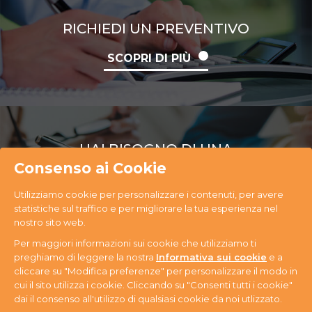
RICHIEDI UN PREVENTIVO
SCOPRI DI PIÙ
HAI BISOGNO DI UNA
CONSULENZA
Consenso ai Cookie
Utilizziamo cookie per personalizzare i contenuti, per avere
SCOPRI DI PIÙ
statistiche sul traffico e per migliorare la tua esperienza nel
nostro sito web.
Per maggiori informazioni sui cookie che utilizziamo ti
preghiamo di leggere la nostra
Informativa sui cookie
e a
cliccare su "Modifica preferenze" per personalizzare il modo in
cui il sito utilizza i cookie. Cliccando su "Consenti tutti i cookie"
PR Ecology S.r.l. Via Antonini, 14 - 33074
dai il consenso all'utilizzo di qualsiasi cookie da noi utlizzato.
Fontanafredda (PN) - Tel. +39 0434 365059 - P.IVA