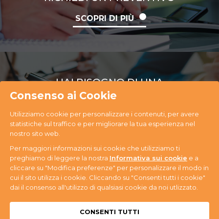
SCOPRI DI PIÙ
HAI BISOGNO DI UNA
CONSULENZA
Consenso ai Cookie
Utilizziamo cookie per personalizzare i contenuti, per avere
SCOPRI DI PIÙ
statistiche sul traffico e per migliorare la tua esperienza nel
nostro sito web.
Per maggiori informazioni sui cookie che utilizziamo ti
preghiamo di leggere la nostra
Informativa sui cookie
e a
cliccare su "Modifica preferenze" per personalizzare il modo in
cui il sito utilizza i cookie. Cliccando su "Consenti tutti i cookie"
PR Ecology S.r.l. Via Antonini, 14 - 33074
dai il consenso all'utilizzo di qualsiasi cookie da noi utlizzato.
Fontanafredda (PN) - Tel. +39 0434 365059 - P.IVA
n. 01080580937
Privacy & Cookie
CONSENTI TUTTI